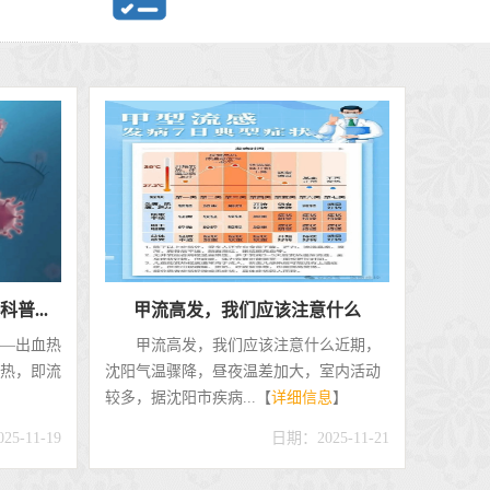
体...
关于规范安全拆取快递、做好校...
致全体同
关于规范安全拆取快递、做好校园卫
年 3 月
生防护的温馨提示全体师生：当前网购、
快递已成为大家日常...【
详细信息
】
6-03-24
日期：2026-03-13